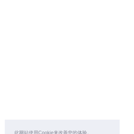
linux
2026-04-08
PVE虚拟化实战排错小结
linux
链接
BG4GOV
www.bg4gov.com
BG9GXM
space.bilibili.com
Aprs
aprs.tv
Hexo
hexo.io
© 2026 fei
Powered by
Hexo
&
Icarus
共
19405
个访客
此网站使用Cookie来改善您的体验。